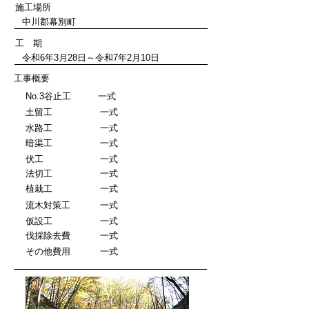
施工場所
​中川郡幕別町
工 期
令和6年3月28日～令和7年2月10日
工事概要
​No.3谷止工 一式
​土留工 一式
​水路工 一式
​暗渠工 一式
​伏工 一式
​法切工 一式
​植栽工 一式
​流木対策工 一式
​仮設工 一式
​伐採除去費 一式
​その他費用 一式