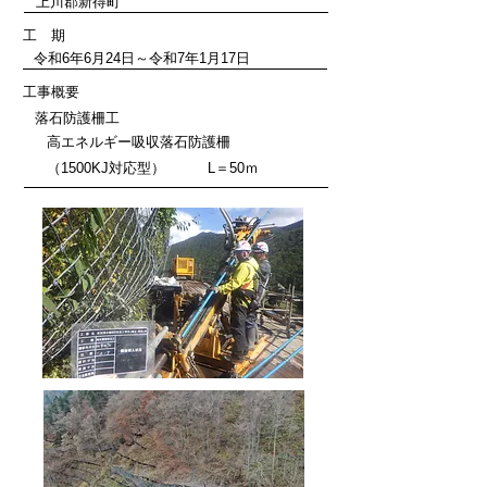
​上川郡新得町
工 期
令和6年6月24日～令和7年1月17日
工事概要
​落石防護柵工
高エネルギー吸収落石防護柵
（1500KJ対応型） L＝50ｍ