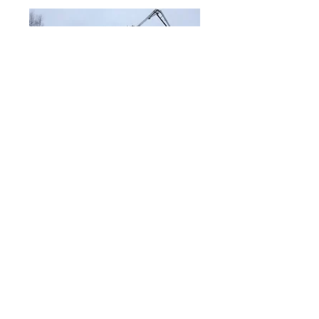
​下水道処理区統合連絡管渠整備工事（その3）
発注者
​幕別町
施工場所
​中川郡幕別町
工 期
令和6年7月17日～令和7年1月30日
工事概要
工事延長 L＝627.14ｍ
管きょ工 一式
付帯工 一式