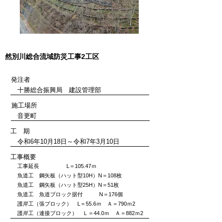
​然別川総合流域防災工事2工区
発注者
十勝総合振興局 建設管理部
施工場所
​音更町
工 期
令和6年10月18日～令和7年3月10日
工事概要
工事延長 L＝105.47ｍ
魚道工 鋼矢板（ハット型10H）N＝108枚
魚道工 鋼矢板（ハット型25H）N＝51枚
魚道工 魚道ブロック据付 N＝176個
護岸工（張ブロック） L＝55.6ｍ Ａ＝790ｍ2
護岸工（連接ブロック） Ｌ＝44.0ｍ Ａ＝882ｍ2