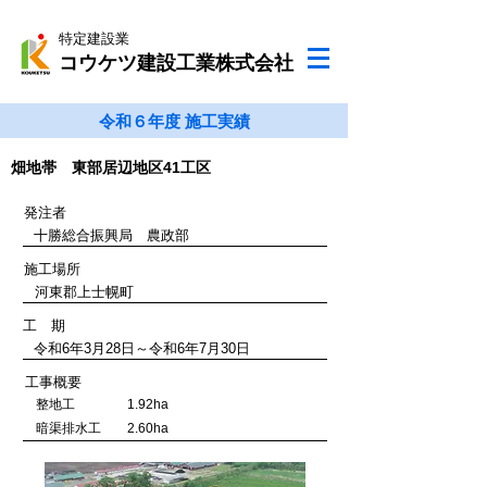
特定建設業
コウケツ建設工業株式会社
令和６年度 施工実績
畑地帯 東部居辺地区41工区
発注者
十勝総合振興局 農政部
施工場所
​河東郡上士幌町
工 期
令和6年3月28日～令和6年7月30日
工事概要
整地工 1.92ha
暗渠排水工 2.60ha