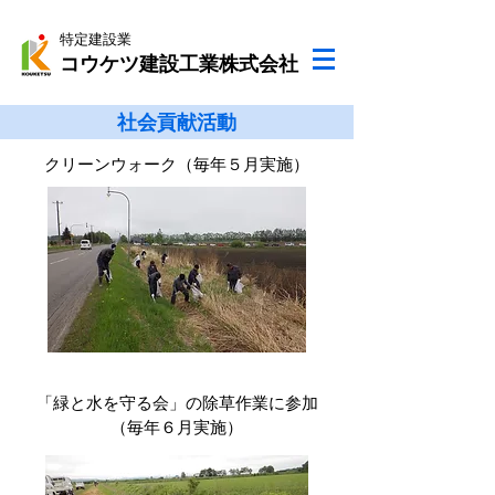
特定建設業
コウケツ建設工業株式会社
社会貢献活動
毎年５月実施
クリーンウォーク
（
）
「緑と水を守る会」の除草作業に参加
毎年６月実施
（
）