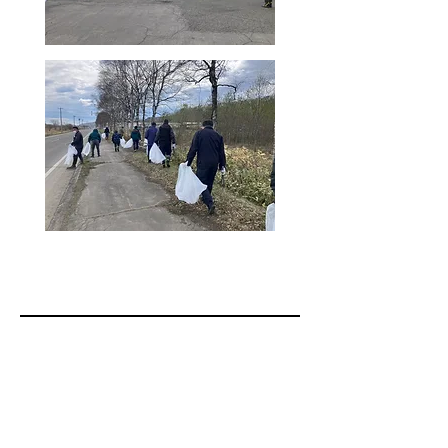
◎R8.04.10
街頭啓発運動への参加
​ 昨年度に続き、幕別町生活安全推奨協議会が主催している街
頭啓発運動が
札内南小学校で行われました。