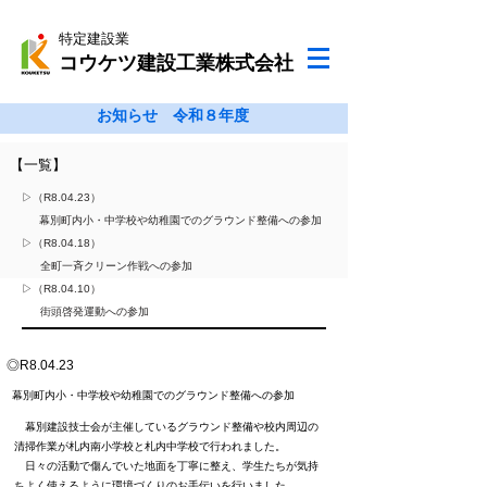
特定建設業
コウケツ建設工業株式会社
​お知らせ 令和８年度
【一覧】
▷（R8.04.23）
幕別町内小・中学校や幼稚園でのグラウンド整備への参加
▷（R8.04.18）
全町一斉クリーン作戦への参加
▷（R8.04.10）
街頭啓発運動への参加
◎R8.04.23
​幕別町内小・中学校や幼稚園でのグラウンド整備への参加
​ 幕別建設技士会が主催しているグラウンド整備や校内周辺の
清掃作業が札内南小学校と札内中学校で行われました
。
日々の活動で傷んでいた地面を丁寧に整え、学生たちが気持
ちよく使えるように環境づくりのお手伝いを行いました。